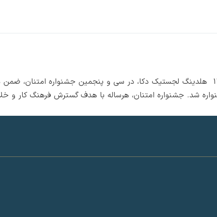
دریافت تندیس و لوح تقدیر از جشنواره امتنان 1403 هلدینگ لجستیک دکا، در سی و پنجمین ج
ره شد. جشنواره امتنان، هرساله با هدف گسترش فرهنگ کار و خلاق