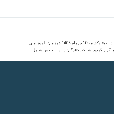
دریافت تندیس مسئولیت اجتماعی در دومین نشست «یکصد برند ملی با محوریت مسئولیت اجتماعی» انجام شد. در این نشست صبح یکشنبه 10 تیرماه 1403 همزمان با روز ملی
 برگزار گردید. شرکت‌کنندگان در این اجلاس شامل